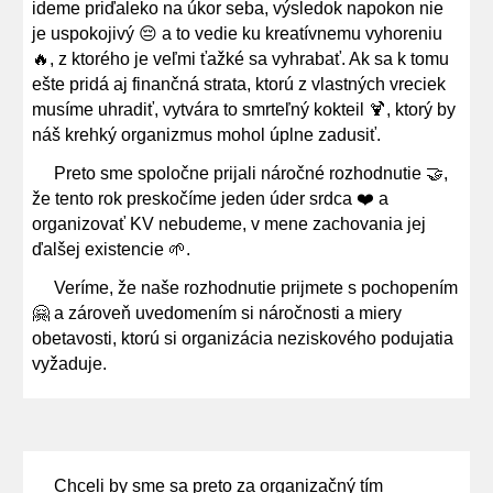
ideme priďaleko na úkor seba, výsledok napokon nie
je uspokojivý 😔 a to vedie ku kreatívnemu vyhoreniu
🔥, z ktorého je veľmi ťažké sa vyhrabať. Ak sa k tomu
ešte pridá aj finančná strata, ktorú z vlastných vreciek
musíme uhradiť, vytvára to smrteľný kokteil 🍹, ktorý by
náš krehký organizmus mohol úplne zadusiť.
Preto sme spoločne prijali náročné rozhodnutie 🤝,
že tento rok preskočíme jeden úder srdca ❤️ a
organizovať KV nebudeme, v mene zachovania jej
ďalšej existencie 🌱.
Veríme, že naše rozhodnutie prijmete s pochopením
🤗 a zároveň uvedomením si náročnosti a miery
obetavosti, ktorú si organizácia neziskového podujatia
vyžaduje.
Chceli by sme sa preto za organizačný tím