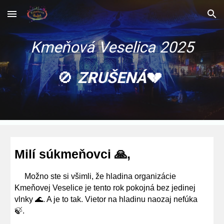
Skip to main content
Skip to navigation
Kmeňová Veselica 2025
🚫
ZRUŠENÁ
💔
Milí súkmeňovci 🙏,
Možno ste si všimli, že hladina organizácie
Kmeňovej Veselice je tento rok pokojná bez jedinej
vlnky 🌊. A je to tak. Vietor na hladinu naozaj nefúka
🍃.