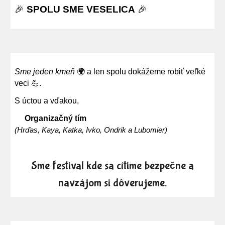
🎉
SPOLU SME VESELICA
🎉
Sme jeden kmeň
🌍 a len spolu dokážeme robiť veľké
veci 💪.
S úctou a vďakou,
Organizačný tím
(Hrďas, Kaya, Katka, Ivko, Ondrik a Lubomier)
Sme
festival kde sa cíti
me
bezpe
ne a
č
navzájom si dôverujeme.