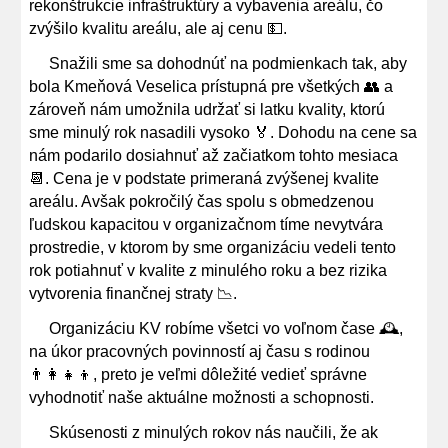
rekonštrukcie infraštruktúry a vybavenia areálu, čo
zvýšilo kvalitu areálu, ale aj cenu 💵.
Snažili sme sa dohodnúť na podmienkach tak, aby
bola Kmeňová Veselica prístupná pre všetkých 👥 a
zároveň nám umožnila udržať si latku kvality, ktorú
sme minulý rok nasadili vysoko 🏅. Dohodu na cene sa
nám podarilo dosiahnuť až začiatkom tohto mesiaca
📆. Cena je v podstate primeraná zvýšenej kvalite
areálu. Avšak pokročilý čas spolu s obmedzenou
ľudskou kapacitou v organizačnom tíme nevytvára
prostredie, v ktorom by sme organizáciu vedeli tento
rok potiahnuť v kvalite z minulého roku a bez rizika
vytvorenia finančnej straty 📉.
Organizáciu KV robíme všetci vo voľnom čase 🕰️,
na úkor pracovných povinností aj času s rodinou
👨‍👩‍👧‍👦, preto je veľmi dôležité vedieť správne
vyhodnotiť naše aktuálne možnosti a schopnosti.
Skúsenosti z minulých rokov nás naučili, že ak