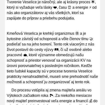
Tvorenie Veselice je náročný, ale aj krásny proces 🌟,
ktorý si vyžaduje veľa lásky ❤️, času ⏰ a energie ⚡ od
nás ako organizátorov aj vás všetkých, ktorí sa
zapájate do príprav a priebehu podujatia.
Kmeňová Veselica je krehký organizmus 🦋 a je
bytostne závislý od schopnosti a vôle členov tímu 🤝
podieľať sa na jeho tvorení. Tento rok viacerým z nás
život postavil do cesty výzvy 🛤️, či už osobné alebo
pracovné 💼, ktoré významne obmedzujú našu
schopnosť a priestor venovať sa organizácii KV na
úrovni porovnateľnej s posledným ročníkom. Keďže
tieto ľudské kapacity sú v procese tvorenia Veselice
prakticky nenahraditeľné, museli sme prehodnotiť naše
možnosti a schopnosť ju zorganizovať aj tento rok.
Do procesu vstúpila aj zmena majiteľa areálu vo
Výtokoch začiatkom roka 🏞️. Za niekoľko mesiacov
nový majiteľ preinvestoval veľa energie a financií 💰 do